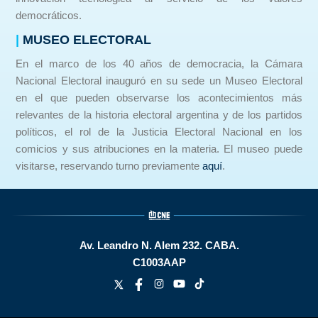
democráticos.
|
MUSEO ELECTORAL
En el marco de los 40 años de democracia, la Cámara
Nacional Electoral inauguró en su sede un Museo Electoral
en el que pueden observarse los acontecimientos más
relevantes de la historia electoral argentina y de los partidos
políticos, el rol de la Justicia Electoral Nacional en los
comicios y sus atribuciones en la materia. El museo puede
visitarse, reservando turno previamente
aquí
.
Av. Leandro N. Alem 232.
CABA.
C1003AAP